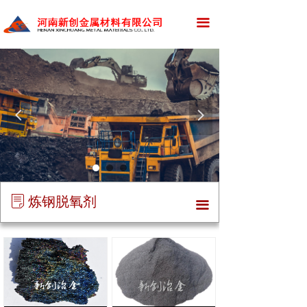
网站首页
首页
끀
公司简介
公司简介
新闻资讯
新创招聘
产品展示
资质荣誉
넳
넲
应用领域
厂区设备
资质荣誉
重介质粉
炼钢脱氧剂
厂区设备
低硅铁粉重介质
ꂓ
끀
招标采购
水雾化系列产品
新创招聘
焊粉焊剂
在线留言
炼钢脱氧剂