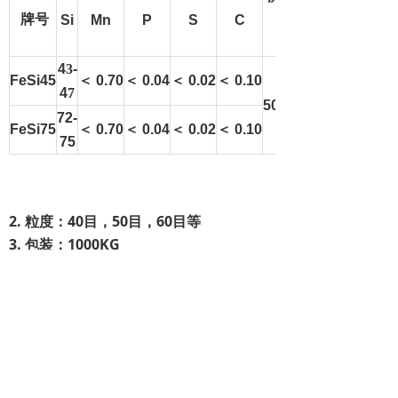
牌号
Si
Mn
P
S
C
度
（
s”
4
3
-
FeSi45
＜
0.70
＜
0.04
＜
0.02
＜
0.10
4
7
50g/41”
72-
FeSi75
＜
0.70
＜
0.04
＜
0.02
＜
0.10
75
2. 粒度：40目，50目，60目等
3. 包装：1000KG
前一个：
45#研磨硅铁粉
ꄴ
后一个：
焊粉焊剂
ꄲ