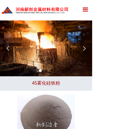
网站首页
끀
公司简介
新闻资讯
产品展示
넳
넲
应用领域
资质荣誉
45雾化硅铁粉
厂区设备
招标采购
新创招聘
在线留言