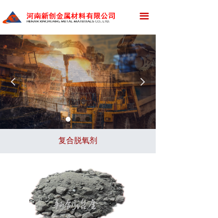
网站首页
끀
公司简介
新闻资讯
产品展示
넳
넲
应用领域
资质荣誉
复合脱氧剂
厂区设备
招标采购
新创招聘
在线留言