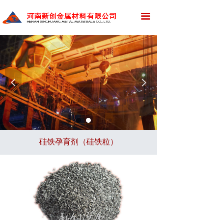
网站首页
끀
公司简介
新闻资讯
产品展示
넳
넲
应用领域
资质荣誉
硅铁孕育剂（硅铁粒）
厂区设备
招标采购
新创招聘
在线留言