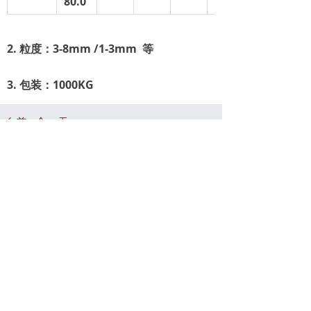
80.0
2.
粒度：
3-8mm /1-3mm
等
3.
包装：
1000KG
前一个：
无
ꄴ
后一个：
无
ꄲ
：
ꀶ
河南新创金属材料有限公司
：
ꂅ
0372-5356161
：
ꂘ
yazou@sina.com
：
ꀷ
河南省安阳市殷都区曲沟镇洪岩