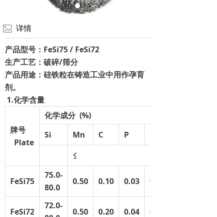
联系我们
ꂈ
详情
产品型号：
FeSi75 / FeSi72
生产工艺：破碎/筛分
产品用途：硅铁粒在铸造工业中用作孕育
剂。
1.
化学含量
化学成分
(%)
牌号
Si
Mn
C
P
S
Plate
≤
75.0-
FeSi75
0.50
0.10
0.03
0.02
80.0
72.0-
FeSi72
0.50
0.20
0.04
0.02