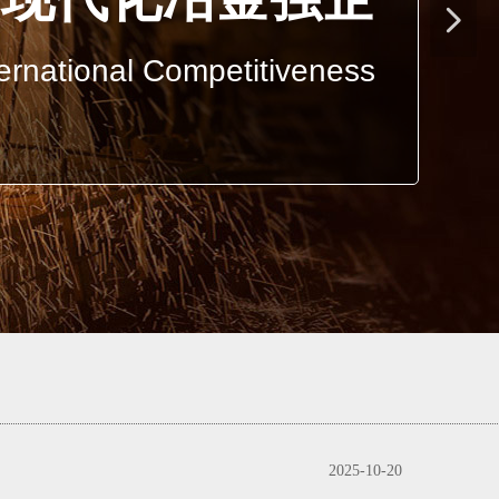
넲
ternational Competitiveness
2025-10-20