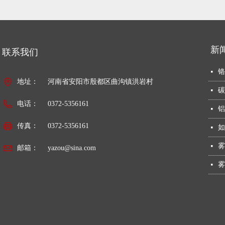
新
联系我们
铬
넷
地址：
河南省安阳市殷都区曲沟镇洪岩村
碳
넷
电话：
0372-5356161
铝
넷
传真：
0372-5356161
넷
雾
넷
邮箱：
yazou@sina.com
雾
넷